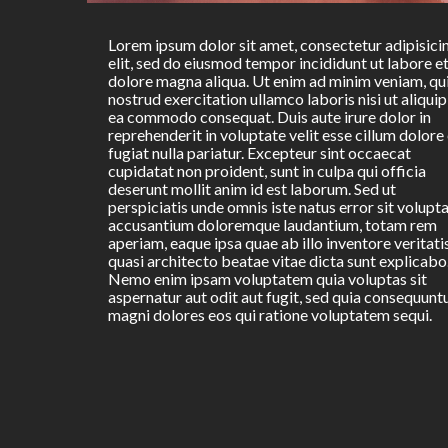
Lorem ipsum dolor sit amet, consectetur adipisici
elit, sed do eiusmod tempor incididunt ut labore e
dolore magna aliqua. Ut enim ad minim veniam, qu
nostrud exercitation ullamco laboris nisi ut aliquip
ea commodo consequat. Duis aute irure dolor in
reprehenderit in voluptate velit esse cillum dolore
fugiat nulla pariatur. Excepteur sint occaecat
cupidatat non proident, sunt in culpa qui officia
deserunt mollit anim id est laborum. Sed ut
perspiciatis unde omnis iste natus error sit volup
accusantium doloremque laudantium, totam rem
aperiam, eaque ipsa quae ab illo inventore veritati
quasi architecto beatae vitae dicta sunt explicabo
Nemo enim ipsam voluptatem quia voluptas sit
aspernatur aut odit aut fugit, sed quia consequunt
magni dolores eos qui ratione voluptatem sequi.