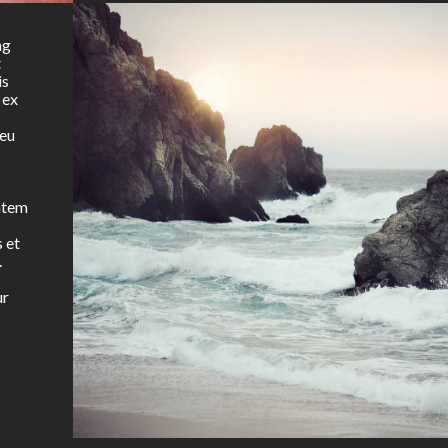
ng
t
is
 ex
 eu
tatem
s et
.
ur