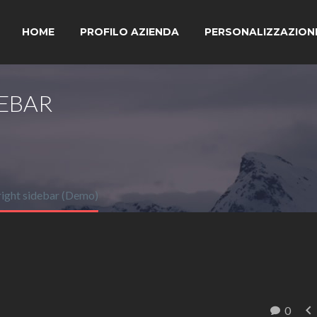
HOME
PROFILO AZIENDA
PERSONALIZZAZION
DEBAR
right sidebar (Demo)

0