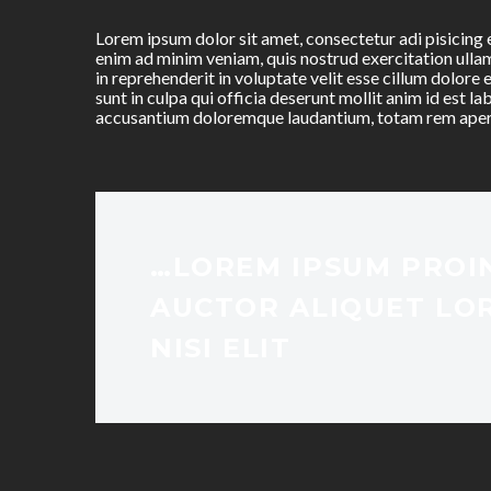
Lorem ipsum dolor sit amet, consectetur adi pisicing 
enim ad minim veniam, quis nostrud exercitation ulla
in reprehenderit in voluptate velit esse cillum dolore 
sunt in culpa qui officia deserunt mollit anim id est l
accusantium doloremque laudantium, totam rem ape
…LOREM IPSUM PROIN
AUCTOR ALIQUET LO
NISI ELIT