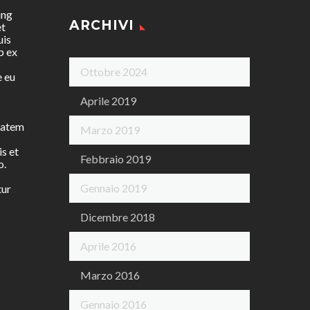
ing
ARCHIVI
et
uis
p ex
Ottobre 2024
e eu
Aprile 2019
ptatem
Marzo 2019
is et
Febbraio 2019
o.
Gennaio 2019
tur
Dicembre 2018
Aprile 2016
Marzo 2016
Gennaio 2016