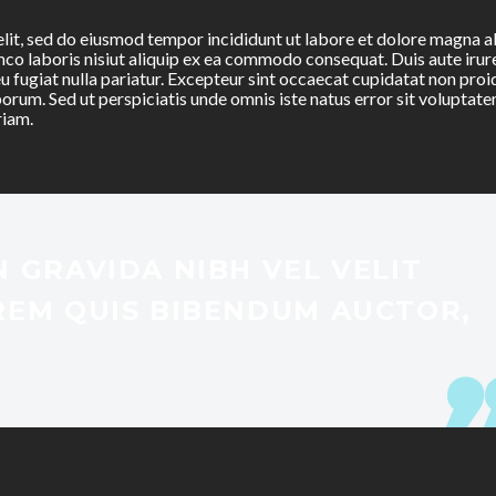
elit, sed do eiusmod tempor incididunt ut labore et dolore magna a
mco laboris nisiut aliquip ex ea commodo consequat. Duis aute irur
eu fugiat nulla pariatur. Excepteur sint occaecat cupidatat non proi
aborum. Sed ut perspiciatis unde omnis iste natus error sit voluptat
riam.
 GRAVIDA NIBH VEL VELIT
REM QUIS BIBENDUM AUCTOR,