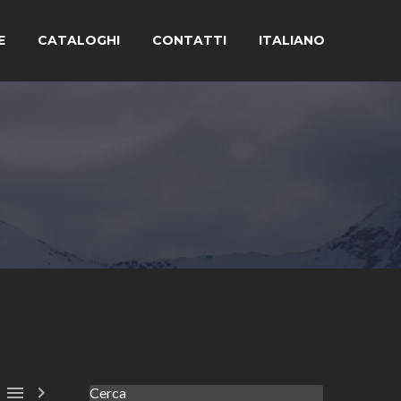
E
CATALOGHI
CONTATTI
ITALIANO


Cerca