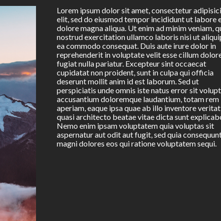
Lorem ipsum dolor sit amet, consectetur adipisic
elit, sed do eiusmod tempor incididunt ut labore 
dolore magna aliqua. Ut enim ad minim veniam, q
nostrud exercitation ullamco laboris nisi ut aliqui
ea commodo consequat. Duis aute irure dolor in
reprehenderit in voluptate velit esse cillum dolor
fugiat nulla pariatur. Excepteur sint occaecat
cupidatat non proident, sunt in culpa qui officia
deserunt mollit anim id est laborum. Sed ut
perspiciatis unde omnis iste natus error sit volu
accusantium doloremque laudantium, totam rem
aperiam, eaque ipsa quae ab illo inventore veritat
quasi architecto beatae vitae dicta sunt explicab
Nemo enim ipsam voluptatem quia voluptas sit
aspernatur aut odit aut fugit, sed quia consequun
magni dolores eos qui ratione voluptatem sequi.