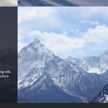
g elit,
dolore