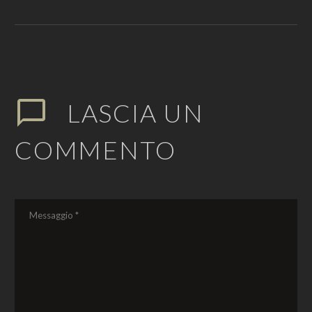
consequat ipsum, nec sagittis
sem nibh id elit. Duis sed odio
sit amet nibh vulputate cursus
a sit amet mauris. Morbi
accumsan ipsum velit. Nam
nec tellus a odio tincidunt
auctor a ornare odio. Sed non
mauris vitae erat consequat
auctor eu in elit.
LASCIA
UN
COMMENTO