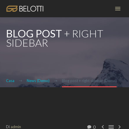
BLOG POST
+ RIGHT
SIDEBAR
Casa
News (Demo)
Blog post + right sidebar (Demo)



0
Di
admin