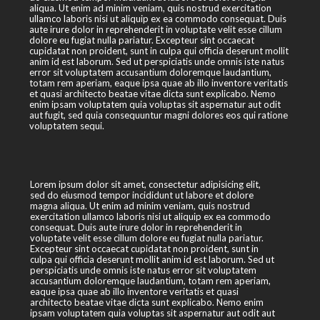
aliqua. Ut enim ad minim veniam, quis nostrud exercitation
ullamco laboris nisi ut aliquip ex ea commodo consequat. Duis
aute irure dolor in reprehenderit in voluptate velit esse cillum
dolore eu fugiat nulla pariatur. Excepteur sint occaecat
cupidatat non proident, sunt in culpa qui officia deserunt mollit
anim id est laborum. Sed ut perspiciatis unde omnis iste natus
error sit voluptatem accusantium doloremque laudantium,
totam rem aperiam, eaque ipsa quae ab illo inventore veritatis
et quasi architecto beatae vitae dicta sunt explicabo. Nemo
enim ipsam voluptatem quia voluptas sit aspernatur aut odit
aut fugit, sed quia consequuntur magni dolores eos qui ratione
voluptatem sequi.
Lorem ipsum dolor sit amet, consectetur adipisicing elit,
sed do eiusmod tempor incididunt ut labore et dolore
magna aliqua. Ut enim ad minim veniam, quis nostrud
exercitation ullamco laboris nisi ut aliquip ex ea commodo
consequat. Duis aute irure dolor in reprehenderit in
voluptate velit esse cillum dolore eu fugiat nulla pariatur.
Excepteur sint occaecat cupidatat non proident, sunt in
culpa qui officia deserunt mollit anim id est laborum. Sed ut
perspiciatis unde omnis iste natus error sit voluptatem
accusantium doloremque laudantium, totam rem aperiam,
eaque ipsa quae ab illo inventore veritatis et quasi
architecto beatae vitae dicta sunt explicabo. Nemo enim
ipsam voluptatem quia voluptas sit aspernatur aut odit aut