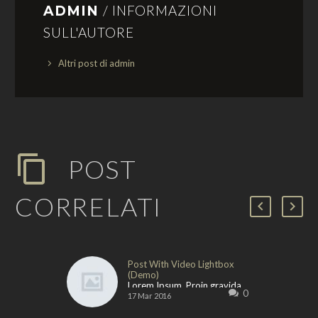
/ INFORMAZIONI
ADMIN
SULL'AUTORE
Altri post di admin
POST
CORRELATI
Post With Video Lightbox
(Demo)
Lorem Ipsum. Proin gravida
0
nibh vel velit auctor aliquet.
17 Mar 2016
Aenean sollicitudin, lorem
quis bibendum auctor, nisi elit