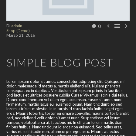



0
Di
admin
Shop (Demo)
Marzo 21, 2016
SIMPLE BLOG POST
Lorem ipsum dolor sit amet, consectetur adipiscing elit. Quisque mi
dolor, malesuada id metus a, mattis eleifend elit. Nullam pharetra
consequat ex in dapibus. Vestibulum ante ipsum primis in faucibus
orci luctus et ultrices posuere cubilia Curae; Vivamus lacinia dui tellus.
Donec condimentum vel diam eget accumsan. Fusce sit amet nunc
fermentum, mattis lacus eu, euismod ipsum. Nam tincidunt leo sed
lorem ultricies molestie. In in turpis id risus lacinia finibus eget eget
eros. Mauris lobortis, tortor eu ornare convallis, mauris tortor blandit
orci, nec eleifend velit dolor sit amet nunc. Suspendisse vel ipsum
tempor, volutpat arcu at, faucibus mi. In efficitur lorem mattis diam
finibus finibus. Nunc tincidunt id eros non euismod. Sed tellus erat,
varius et sollicitudin non, ullamcorper eget arcu. Mauris at lectus
aliquet, vestibulum dui non, volutpat orci. Integer dapibus tincidunt