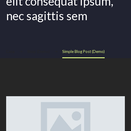
elit consequat ipsum,
nec sagittis sem
Casa
Shop (Demo)
Simple Blog Post (Demo)